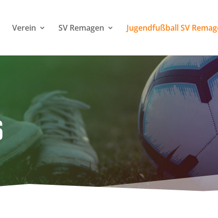
Verein
SV Remagen
Jugendfußball SV Remag
S